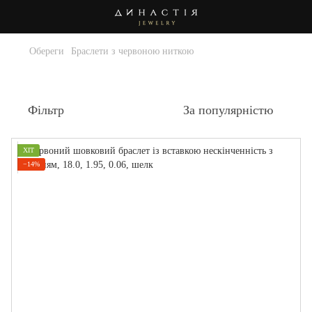
Обереги
Браслети з червоною ниткою
Браслети з червоною ниткою
Фільтр
За популярністю
ХІТ
−14%