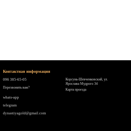
Контактная информация
096 385-65-05
Корсунь-Шевченковский, ул.
Ярослава Мудрого 34
Перезвонить вам?
Карта проезда
whats-app
telegram
dynastiyagold@gmail.com