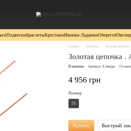
ьги
Подвески
Браслеты
Крестики
Иконки Ладанки
Обереги
Ювелир
Главная
Цепочки
Золотая цепочка
Золотая цепочка .
В наличии
Артикул: 0.3якорь
Оставит
4 956 грн
Размер
55
Купить
Быстрый зак