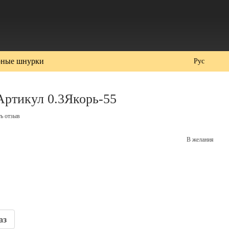
ные шнурки
Рус
 Артикул 0.3Якорь-55
ь отзыв
В желания
аз